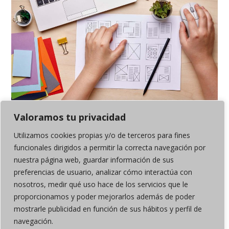
Valoramos tu privacidad
8 TENDENCIAS EN EL DISEÑO EDITORIAL 2021
Utilizamos cookies propias y/o de terceros para fines
Por
PorfinLunes!
funcionales dirigidos a permitir la correcta navegación por
nuestra página web, guardar información de sus
preferencias de usuario, analizar cómo interactúa con
nosotros, medir qué uso hace de los servicios que le
proporcionamos y poder mejorarlos además de poder
mostrarle publicidad en función de sus hábitos y perfil de
navegación.