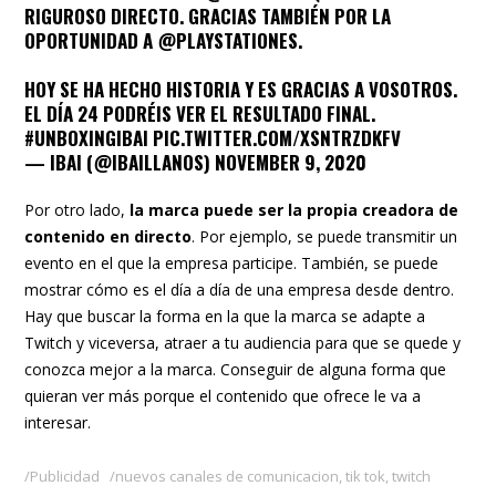
RIGUROSO DIRECTO. GRACIAS TAMBIÉN POR LA
OPORTUNIDAD A
@PLAYSTATIONES
.
HOY SE HA HECHO HISTORIA Y ES GRACIAS A VOSOTROS.
EL DÍA 24 PODRÉIS VER EL RESULTADO FINAL.
#UNBOXINGIBAI
PIC.TWITTER.COM/XSNTRZDKFV
— IBAI (@IBAILLANOS)
NOVEMBER 9, 2020
Por otro lado,
la marca puede ser la propia creadora de
contenido en directo
. Por ejemplo, se puede transmitir un
evento en el que la empresa participe. También, se puede
mostrar cómo es el día a día de una empresa desde dentro.
Hay que buscar la forma en la que la marca se adapte a
Twitch y viceversa, atraer a tu audiencia para que se quede y
conozca mejor a la marca. Conseguir de alguna forma que
quieran ver más porque el contenido que ofrece le va a
interesar.
Publicidad
nuevos canales de comunicacion
,
tik tok
,
twitch